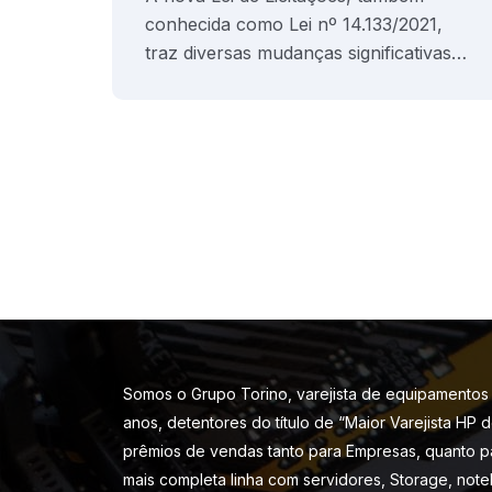
conhecida como Lei nº 14.133/2021,
traz diversas mudanças significativas…
ção
ana
Somos o Grupo Torino, varejista de equipamentos 
anos, detentores do título de “Maior Varejista HP 
prêmios de vendas tanto para Empresas, quanto p
mais completa linha com servidores, Storage, note