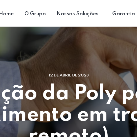
Home
O Grupo
Nossas Soluções
Garantia
12 DE ABRIL DE 2023
ição da Poly p
timento em t
remoto)