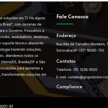
Fale Conosco
e soluções em TI. Há alguns
do Brasil”, com dezenas de
ara o Governo. Possuímos a
Endereço
books, workstations, desktops,
m suporte técnico altamente
Rua Rita de Carvalho Monteiro, 
nologia trazendo soluções,
Sorocaba/SP CEP: 18085-750
do, atendemos todos os
Contatos
Vitória/ES, Brasília/DF e São
 inovações para aumentar a
Telefone:
(15) 3238-9520
s, transformando soluções em
E-mail:
contato@grupotorino.co
Compliance
0001-91