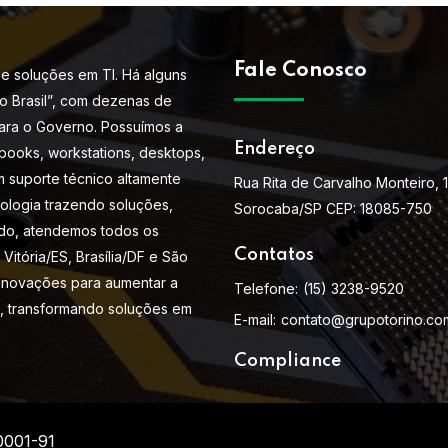
Fale Conosco
e soluções em TI. Há alguns
do Brasil”, com dezenas de
ara o Governo. Possuímos a
Endereço
books, workstations, desktops,
m suporte técnico altamente
Rua Rita de Carvalho Monteiro, 
nologia trazendo soluções,
Sorocaba/SP CEP: 18085-750
do, atendemos todos os
Contatos
Vitória/ES, Brasília/DF e São
 inovações para aumentar a
Telefone:
(15) 3238-9520
s, transformando soluções em
E-mail:
contato@grupotorino.co
Compliance
0001-91