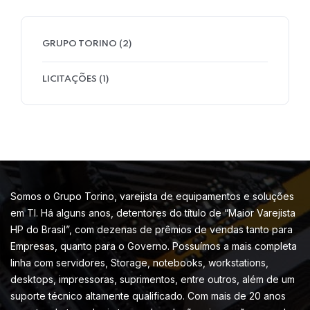
GRUPO TORINO
(2)
LICITAÇÕES
(1)
Somos o Grupo Torino, varejista de equipamentos e soluções
em TI. Há alguns anos, detentores do título de “Maior Varejista
HP do Brasil”, com dezenas de prêmios de vendas tanto para
Empresas, quanto para o Governo. Possuímos a mais completa
linha com servidores, Storage, notebooks, workstations,
desktops, impressoras, suprimentos, entre outros, além de um
suporte técnico altamente qualificado. Com mais de 20 anos