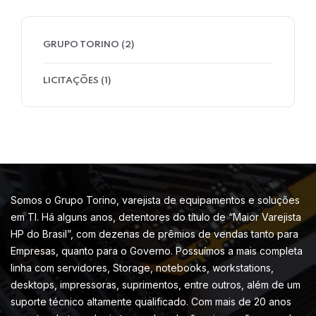
GRUPO TORINO
(2)
LICITAÇÕES
(1)
Somos o Grupo Torino, varejista de equipamentos e soluções
em TI. Há alguns anos, detentores do título de “Maior Varejista
HP do Brasil”, com dezenas de prêmios de vendas tanto para
Empresas, quanto para o Governo. Possuímos a mais completa
linha com servidores, Storage, notebooks, workstations,
desktops, impressoras, suprimentos, entre outros, além de um
suporte técnico altamente qualificado. Com mais de 20 anos