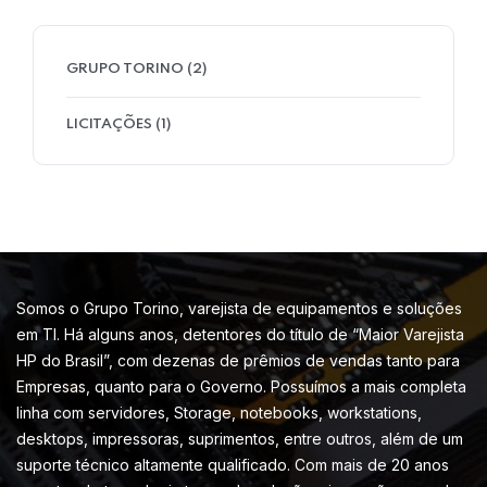
GRUPO TORINO
(2)
LICITAÇÕES
(1)
Somos o Grupo Torino, varejista de equipamentos e soluções
em TI. Há alguns anos, detentores do título de “Maior Varejista
HP do Brasil”, com dezenas de prêmios de vendas tanto para
Empresas, quanto para o Governo. Possuímos a mais completa
linha com servidores, Storage, notebooks, workstations,
desktops, impressoras, suprimentos, entre outros, além de um
suporte técnico altamente qualificado. Com mais de 20 anos