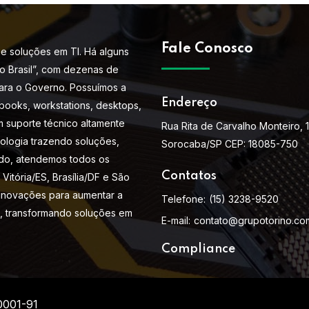
Fale Conosco
e soluções em TI. Há alguns
do Brasil”, com dezenas de
ara o Governo. Possuímos a
Endereço
books, workstations, desktops,
m suporte técnico altamente
Rua Rita de Carvalho Monteiro, 
nologia trazendo soluções,
Sorocaba/SP CEP: 18085-750
do, atendemos todos os
Contatos
Vitória/ES, Brasília/DF e São
 inovações para aumentar a
Telefone:
(15) 3238-9520
s, transformando soluções em
E-mail:
contato@grupotorino.co
Compliance
0001-91