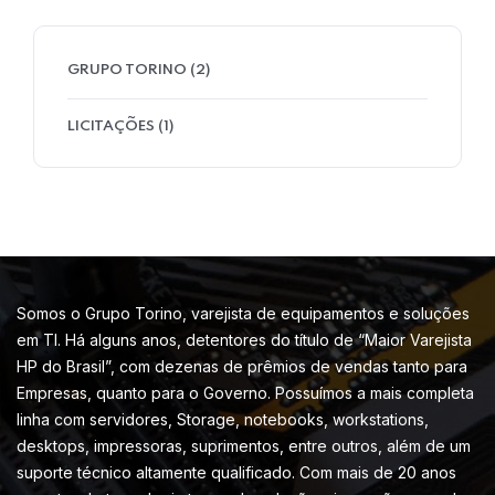
GRUPO TORINO
(2)
LICITAÇÕES
(1)
Somos o Grupo Torino, varejista de equipamentos e soluções
em TI. Há alguns anos, detentores do título de “Maior Varejista
HP do Brasil”, com dezenas de prêmios de vendas tanto para
Empresas, quanto para o Governo. Possuímos a mais completa
linha com servidores, Storage, notebooks, workstations,
desktops, impressoras, suprimentos, entre outros, além de um
suporte técnico altamente qualificado. Com mais de 20 anos