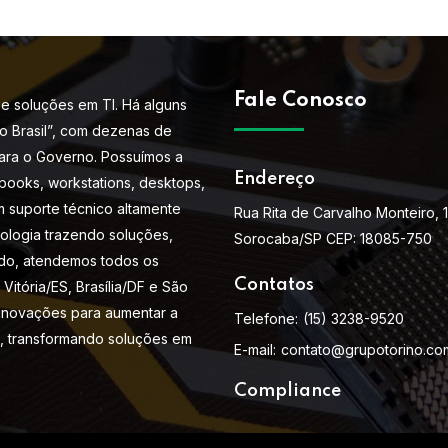
Fale Conosco
e soluções em TI. Há alguns
do Brasil”, com dezenas de
ara o Governo. Possuímos a
Endereço
books, workstations, desktops,
m suporte técnico altamente
Rua Rita de Carvalho Monteiro, 
nologia trazendo soluções,
Sorocaba/SP CEP: 18085-750
do, atendemos todos os
Contatos
Vitória/ES, Brasília/DF e São
 inovações para aumentar a
Telefone:
(15) 3238-9520
s, transformando soluções em
E-mail:
contato@grupotorino.co
Compliance