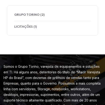
GRUPO TORINO
(2)
LICITAÇÕES
(1)
Somos o Grupo Torino, varejista de equipamentos e soluções
em TI. Há alguns anos, detentores do título de “Maior Varejista
HP do Brasil”, com dezenas de prêmios de vendas tanto para
Empresas, quanto para o Governo. Possuímos a mais completa
linha com servidores, Storage, notebooks, workstations,
desktops, impressoras, suprimentos, entre outros, além de um
suporte técnico altamente qualificado. Com mais de 20 anos