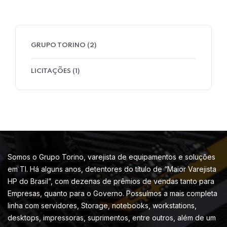
GRUPO TORINO
(2)
LICITAÇÕES
(1)
Somos o Grupo Torino, varejista de equipamentos e soluções
em TI. Há alguns anos, detentores do título de “Maior Varejista
HP do Brasil”, com dezenas de prêmios de vendas tanto para
Empresas, quanto para o Governo. Possuímos a mais completa
linha com servidores, Storage, notebooks, workstations,
desktops, impressoras, suprimentos, entre outros, além de um