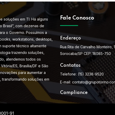
Fale Conosco
e soluções em TI. Há alguns
do Brasil”, com dezenas de
ara o Governo. Possuímos a
Endereço
books, workstations, desktops,
m suporte técnico altamente
Rua Rita de Carvalho Monteiro, 
nologia trazendo soluções,
Sorocaba/SP CEP: 18085-750
do, atendemos todos os
Contatos
Vitória/ES, Brasília/DF e São
 inovações para aumentar a
Telefone:
(15) 3238-9520
s, transformando soluções em
E-mail:
contato@grupotorino.co
Compliance
0001-91