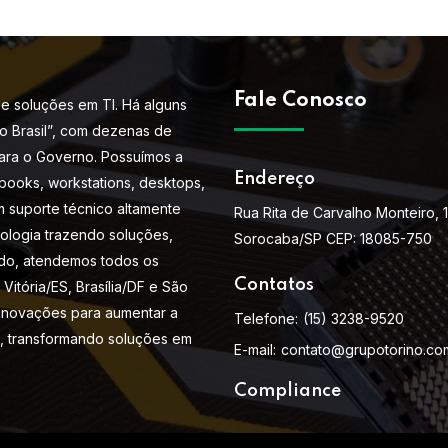
Fale Conosco
e soluções em TI. Há alguns
do Brasil”, com dezenas de
ara o Governo. Possuímos a
Endereço
books, workstations, desktops,
m suporte técnico altamente
Rua Rita de Carvalho Monteiro, 
nologia trazendo soluções,
Sorocaba/SP CEP: 18085-750
do, atendemos todos os
Contatos
Vitória/ES, Brasília/DF e São
 inovações para aumentar a
Telefone:
(15) 3238-9520
s, transformando soluções em
E-mail:
contato@grupotorino.co
Compliance