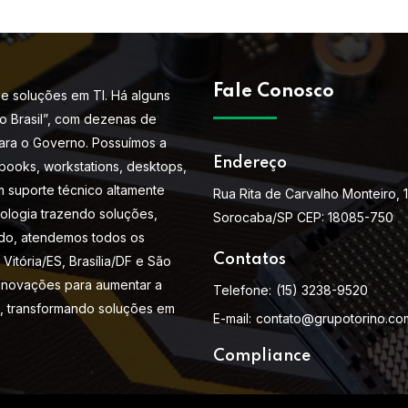
Fale Conosco
e soluções em TI. Há alguns
do Brasil”, com dezenas de
ara o Governo. Possuímos a
Endereço
books, workstations, desktops,
m suporte técnico altamente
Rua Rita de Carvalho Monteiro, 
nologia trazendo soluções,
Sorocaba/SP CEP: 18085-750
do, atendemos todos os
Contatos
Vitória/ES, Brasília/DF e São
 inovações para aumentar a
Telefone:
(15) 3238-9520
s, transformando soluções em
E-mail:
contato@grupotorino.co
Compliance