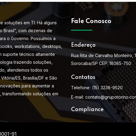
Fale Conosco
e soluções em TI. Há alguns
do Brasil”, com dezenas de
ara o Governo. Possuímos a
Endereço
books, workstations, desktops,
m suporte técnico altamente
Rua Rita de Carvalho Monteiro, 
nologia trazendo soluções,
Sorocaba/SP CEP: 18085-750
do, atendemos todos os
Contatos
Vitória/ES, Brasília/DF e São
 inovações para aumentar a
Telefone:
(15) 3238-9520
s, transformando soluções em
E-mail:
contato@grupotorino.co
Compliance
0001-91