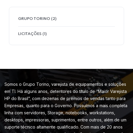
GRUPO TORINO
(2)
LICITAÇÕES
(1)
Somos o Grupo Torino, varejista de equipamentos e soluções
em TI. Há alguns anos, detentores do título de “Maior Varejista
HP do Brasil”, com dezenas de prêmios de vendas tanto para
Empresas, quanto para o Governo. Possuímos a mais completa
linha com servidores, Storage, notebooks, workstations,
desktops, impressoras, suprimentos, entre outros, além de um
suporte técnico altamente qualificado. Com mais de 20 anos