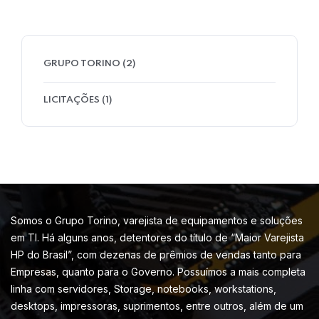
GRUPO TORINO
(2)
LICITAÇÕES
(1)
Somos o Grupo Torino, varejista de equipamentos e soluções
em TI. Há alguns anos, detentores do título de “Maior Varejista
HP do Brasil”, com dezenas de prêmios de vendas tanto para
Empresas, quanto para o Governo. Possuímos a mais completa
linha com servidores, Storage, notebooks, workstations,
desktops, impressoras, suprimentos, entre outros, além de um