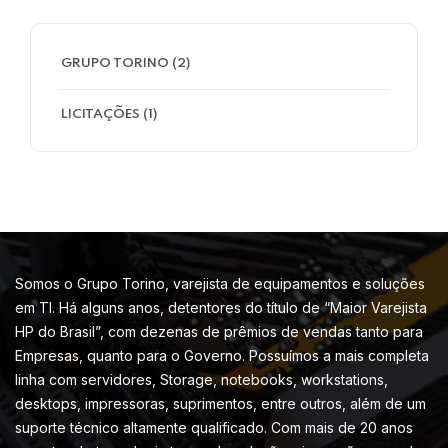
GRUPO TORINO
(2)
LICITAÇÕES
(1)
Somos o Grupo Torino, varejista de equipamentos e soluções
em TI. Há alguns anos, detentores do título de “Maior Varejista
HP do Brasil”, com dezenas de prêmios de vendas tanto para
Empresas, quanto para o Governo. Possuímos a mais completa
linha com servidores, Storage, notebooks, workstations,
desktops, impressoras, suprimentos, entre outros, além de um
suporte técnico altamente qualificado. Com mais de 20 anos