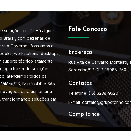
Fale Conosco
e soluções em TI. Há alguns
do Brasil”, com dezenas de
ara o Governo. Possuímos a
Endereço
books, workstations, desktops,
m suporte técnico altamente
Rua Rita de Carvalho Monteiro, 
nologia trazendo soluções,
Sorocaba/SP CEP: 18085-750
do, atendemos todos os
Contatos
Vitória/ES, Brasília/DF e São
 inovações para aumentar a
Telefone:
(15) 3238-9520
s, transformando soluções em
E-mail:
contato@grupotorino.co
Compliance