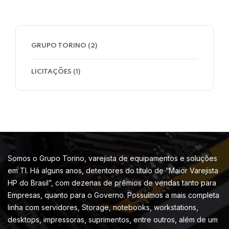
GRUPO TORINO
(2)
LICITAÇÕES
(1)
Somos o Grupo Torino, varejista de equipamentos e soluções
em TI. Há alguns anos, detentores do título de “Maior Varejista
HP do Brasil”, com dezenas de prêmios de vendas tanto para
Empresas, quanto para o Governo. Possuímos a mais completa
linha com servidores, Storage, notebooks, workstations,
desktops, impressoras, suprimentos, entre outros, além de um