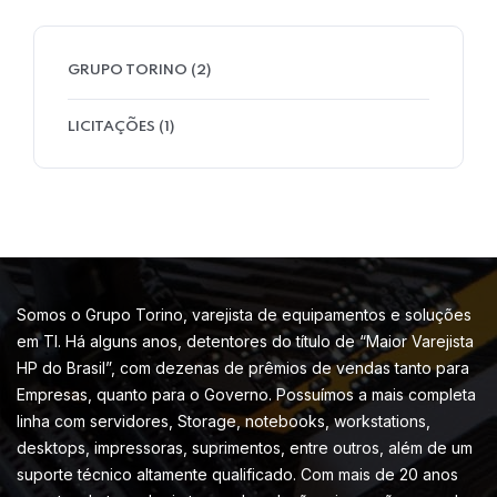
GRUPO TORINO
(2)
LICITAÇÕES
(1)
Somos o Grupo Torino, varejista de equipamentos e soluções
em TI. Há alguns anos, detentores do título de “Maior Varejista
HP do Brasil”, com dezenas de prêmios de vendas tanto para
Empresas, quanto para o Governo. Possuímos a mais completa
linha com servidores, Storage, notebooks, workstations,
desktops, impressoras, suprimentos, entre outros, além de um
suporte técnico altamente qualificado. Com mais de 20 anos