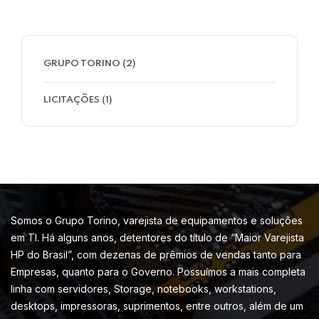
GRUPO TORINO
(2)
LICITAÇÕES
(1)
Somos o Grupo Torino, varejista de equipamentos e soluções
em TI. Há alguns anos, detentores do título de “Maior Varejista
HP do Brasil”, com dezenas de prêmios de vendas tanto para
Empresas, quanto para o Governo. Possuímos a mais completa
linha com servidores, Storage, notebooks, workstations,
desktops, impressoras, suprimentos, entre outros, além de um